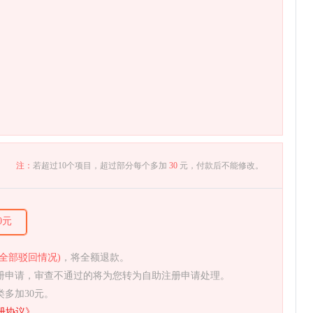
注：
若超过10个项目，超过部分每个多加
30
元，付款后不能修改。
00元
全部驳回情况)
，将全额退款。
注册申请，审查不通过的将为您转为自助注册申请处理。
类多加30元。
册协议
》