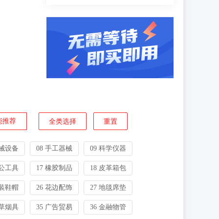
能推荐
全类选择
重置
机械设备
08 手工器械
09 科学仪器
办公工具
17 橡胶制品
18 皮革箱包
服装鞋帽
26 花边配饰
27 地毯席垫
烟草烟具
35 广告贸易
36 金融物管