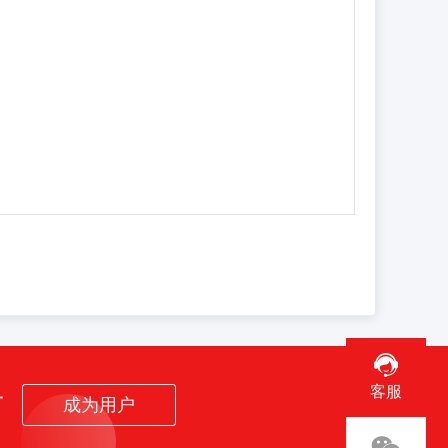
客服
者
成为用户