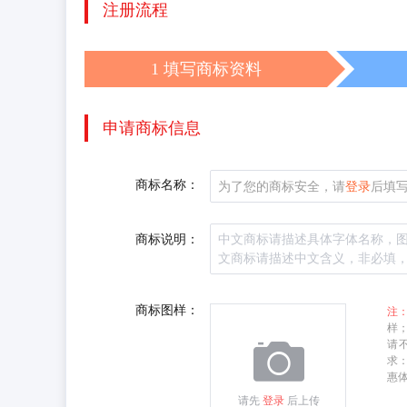
注册流程
1 填写商标资料
申请商标信息
商标名称：
为了您的商标安全，请
登录
后填
商标说明：
商标图样：
注
样
请
求：
惠体
请先
登录
后上传