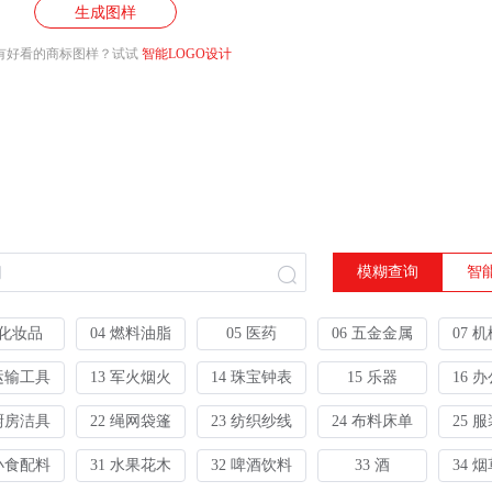
生成图样
有好看的商标图样？试试
智能LOGO设计
模糊查询
智
 化妆品
04 燃料油脂
05 医药
06 五金金属
07 
 运输工具
13 军火烟火
14 珠宝钟表
15 乐器
16 
 厨房洁具
22 绳网袋篷
23 纺织纱线
24 布料床单
25 
 小食配料
31 水果花木
32 啤酒饮料
33 酒
34 